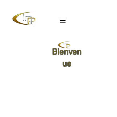
Bienven
ue