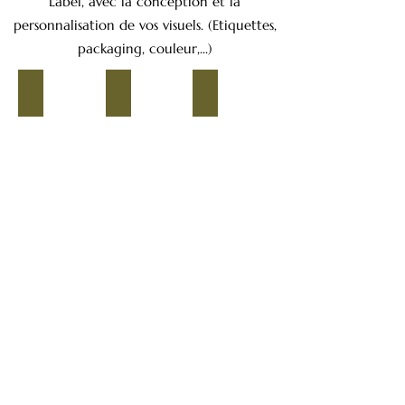
Label, avec la conception et la
personnalisation de vos visuels. (Etiquettes,
packaging, couleur,...)
Bar à Parfums
Création Parfums
Créez votre marque